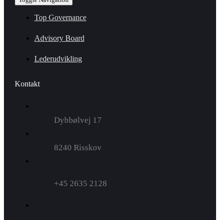
Top Governance
Advisory Board
Lederudvikling
Kontakt
Dybbølvej 17
8240 Risskov
+45 2635 2128