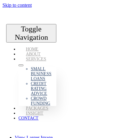
Skip to content
Toggle
Navigation
HOME
ABOUT
SERVICES
SMALL
BUSINESS
LOANS
CREDIT
RATING
ADVICE
CROWD
FUNDING
PACKAGES
INSIGHT
CONTACT
View Larger Image