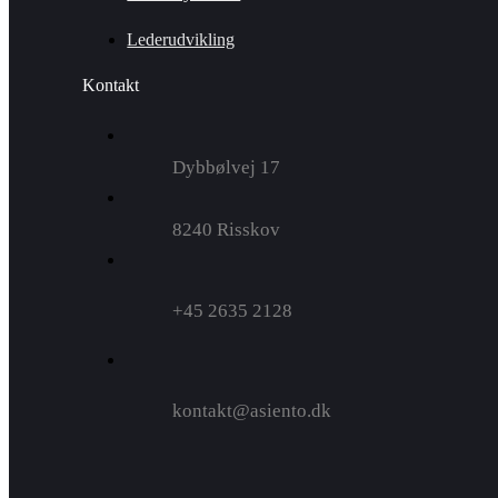
Lederudvikling
Kontakt
Dybbølvej 17
8240 Risskov
+45 2635 2128
kontakt@asiento.dk